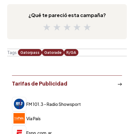
¿Qué te pareció esta campaña?
★
★
★
★
★
Tags:
Gatorpass
Gatorade
R/GA
Tarifas de Publicidad
FM 101.3 - Radio Showsport
Vía País
Espn.com.ar