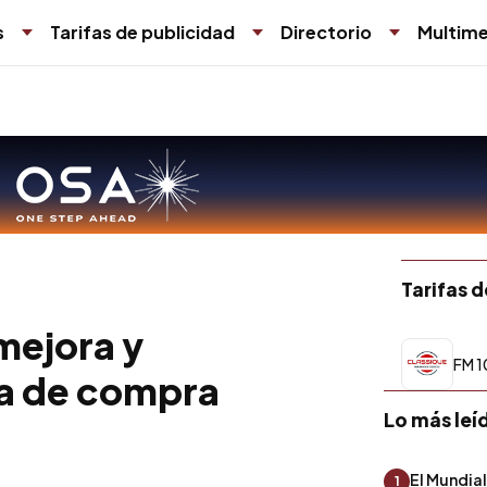
s
Tarifas de publicidad
Directorio
Multime
Tarifas 
mejora y
FM 1
ia de compra
Lo más leí
El Mundial
1