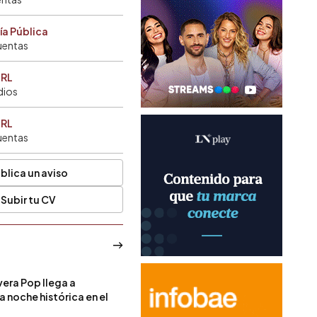
ía Pública
uentas
SRL
dios
SRL
uentas
blica un aviso
Subir tu CV
era Pop llega a
a noche histórica en el