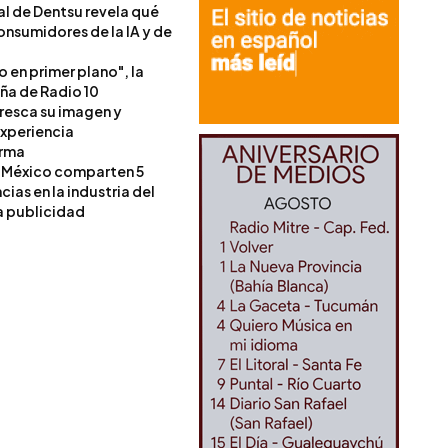
l de Dentsu revela qué
onsumidores de la IA y de
o en primer plano", la
a de Radio 10
resca su imagen y
experiencia
orma
 México comparten 5
as en la industria del
a publicidad