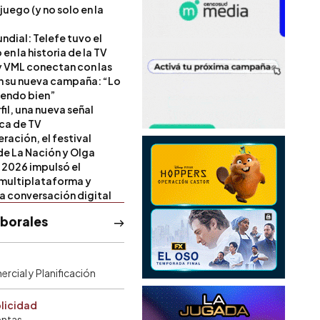
 juego (y no solo en la
ndial: Telefe tuvo el
 en la historia de la TV
 VML conectan con las
en su nueva campaña: “Lo
iendo bien”
il, una nueva señal
ica de TV
ración, el festival
de La Nación y Olga
 2026 impulsó el
multiplataforma y
la conversación digital
aborales
rcial y Planificación
blicidad
entas