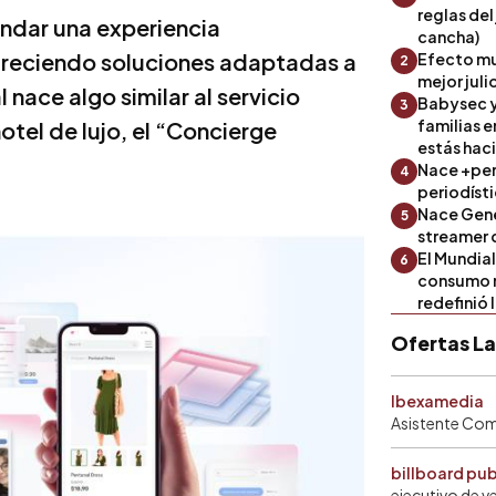
reglas del
indar una experiencia
cancha)
 ofreciendo soluciones adaptadas a
Efecto mu
2
mejor julio
 nace algo similar al servicio
Babysec y
3
familias 
otel de lujo, el “Concierge
estás hac
Nace +perf
4
periodíst
Nace Gene
5
streamer 
El Mundial
6
consumo 
redefinió 
Ofertas L
Ibexamedia
Asistente Come
billboard pu
ejecutivo de v