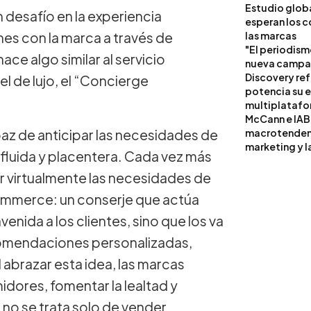
Estudio globa
 desafío en la experiencia
esperan los c
nes con la marca a través de
las marcas
"El periodism
nace algo similar al servicio
nueva campañ
Discovery ref
l de lujo, el “Concierge
potencia su 
multiplataf
McCann e IAB
paz de anticipar las necesidades de
macrotendenci
marketing y l
 fluida y placentera. Cada vez más
er virtualmente las necesidades de
ommerce: un conserje que actúa
venida a los clientes, sino que los va
comendaciones personalizadas,
 abrazar esta idea, las marcas
idores, fomentar la lealtad y
 no se trata solo de vender