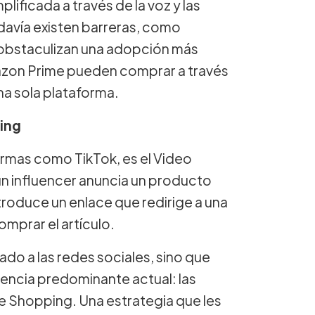
ificada a través de la voz y las
davía existen barreras, como
 obstaculizan una adopción más
azon Prime pueden comprar a través
na sola plataforma.
ing
rmas como TikTok, es el Video
n influencer anuncia un producto
troduce un enlace que redirige a una
mprar el artículo.
do a las redes sociales, sino que
encia predominante actual: las
 Shopping. Una estrategia que les