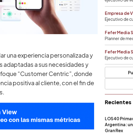
Empresa de V
Ejecutivo de c
Fefer Media 
Planner de me
Fefer Media 
ar una experiencia personalizada y
Ejecutivo de c
nes adaptadas a sus necesidades y
Pu
enfoque “Customer Centric”, donde
ia positiva al cliente, con el fin de
s.
Recientes
LOS40 Primav
Argentina: un
Gran Rex