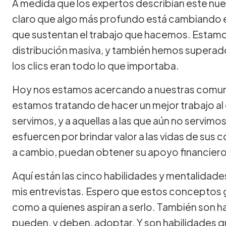
A medida que los expertos describían este nu
claro que algo más profundo está cambiando e
que sustentan el trabajo que hacemos. Estamos
distribución masiva, y también hemos superado
los clics eran todo lo que importaba.
Hoy nos estamos acercando a nuestras comunid
estamos tratando de hacer un mejor trabajo al 
servimos, y a aquellas a las que aún no servim
esfuercen por brindar valor a las vidas de sus 
a cambio, puedan obtener su apoyo financiero
Aquí están las cinco habilidades y mentalidade
mis entrevistas. Espero que estos conceptos gu
como a quienes aspiran a serlo. También son ha
pueden, y deben, adoptar. Y son habilidades q