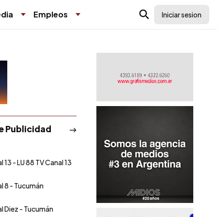
dia
Empleos
Iniciar sesion
de Publicidad
l 13 - LU 88 TV Canal 13
l 8 - Tucumán
l Diez - Tucumán