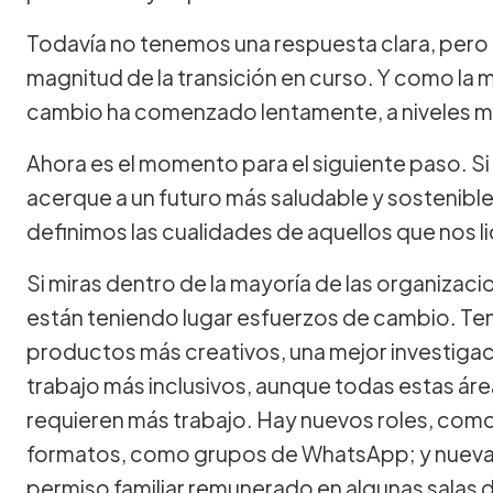
Todavía no tenemos una respuesta clara, pero l
magnitud de la transición en curso. Y como la 
cambio ha comenzado lentamente, a niveles 
Ahora es el momento para el siguiente paso. S
acerque a un futuro más saludable y sostenibl
definimos las cualidades de aquellos que nos l
Si miras dentro de la mayoría de las organizac
están teniendo lugar esfuerzos de cambio. Ten
productos más creativos, una mejor investigac
trabajo más inclusivos, aunque todas estas áre
requieren más trabajo. Hay nuevos roles, com
formatos, como grupos de WhatsApp; y nuevas
permiso familiar remunerado en algunas salas 