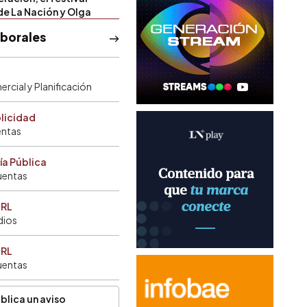
de La Nación y Olga
aborales
rcial y Planificación
blicidad
entas
ía Pública
uentas
SRL
dios
SRL
uentas
blica un aviso