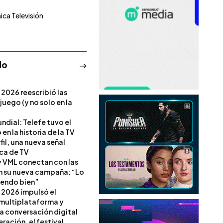
ica Televisión
do
 2026 reescribió las
 juego (y no solo en la
ndial: Telefe tuvo el
 en la historia de la TV
il, una nueva señal
ica de TV
 VML conectan con las
en su nueva campaña: “Lo
iendo bien”
 2026 impulsó el
multiplataforma y
la conversación digital
ración, el festival