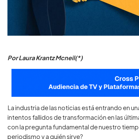
Por Laura Krantz Mcneil(*)
La industria de las noticias está entrando en u
intentos fallidos de transformación en las últ
con la pregunta fundamental de nuestro tiemp
periodismo y a quién sirve?