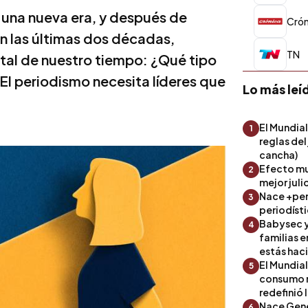
n una nueva era, y después de
Crón
en las últimas dos décadas,
TN
tal de nuestro tiempo: ¿Qué tipo
 El periodismo necesita líderes que
Lo más leí
El Mundial
1
reglas del
cancha)
Efecto mu
2
mejor julio
Nace +perf
3
periodíst
Babysec y
4
familias 
estás hac
El Mundial
5
consumo 
redefinió 
Nace Gene
6