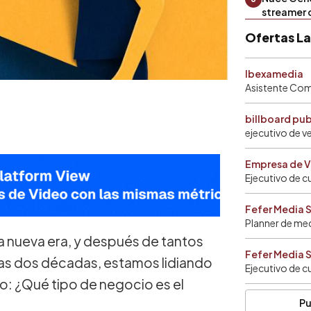
streamer 
Ofertas L
Ibexamedia
Asistente Come
billboard pu
ejecutivo de v
Empresa de V
Ejecutivo de c
Fefer Media 
Planner de me
na nueva era, y después de tantos
Fefer Media 
imas dos décadas, estamos lidiando
Ejecutivo de c
o: ¿Qué tipo de negocio es el
Pu