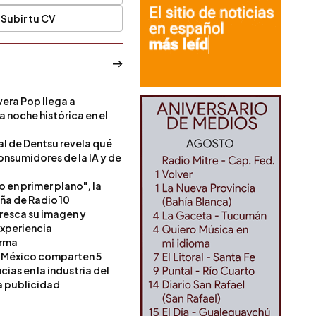
Subir tu CV
era Pop llega a
a noche histórica en el
l de Dentsu revela qué
onsumidores de la IA y de
o en primer plano", la
a de Radio 10
resca su imagen y
experiencia
orma
 México comparten 5
as en la industria del
a publicidad