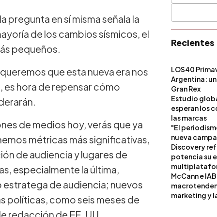
a pregunta en sí misma señala la
mayoría de los cambios sísmicos, el
Recientes
más pequeños.
LOS40 Primav
i queremos que esta nueva era nos
Argentina: un
e, es hora de repensar cómo
Gran Rex
Estudio globa
iderarán.
esperan los c
las marcas
iones de medios hoy, verás que ya
"El periodism
nueva campañ
emos métricas más significativas,
Discovery ref
ión de audiencia y lugares de
potencia su 
multiplataf
as, especialmente la última,
McCann e IAB
o estratega de audiencia; nuevos
macrotendenci
marketing y l
 políticas, como seis meses de
de redacción de EE. UU.