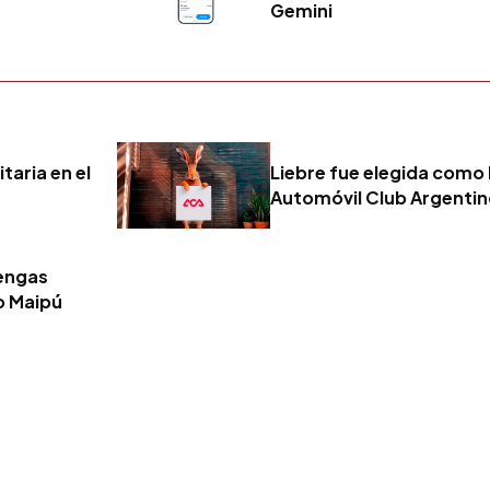
Gemini
taria en el
Liebre fue elegida como 
Automóvil Club Argenti
tengas
o Maipú