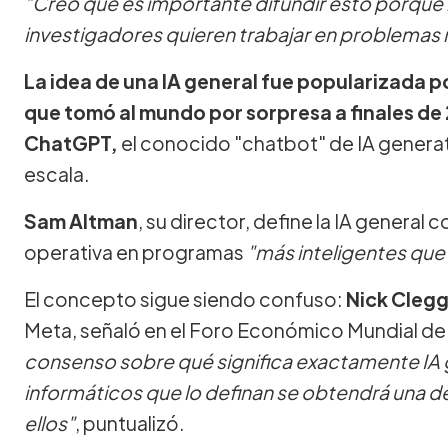
"Creo que es importante difundir esto porque
investigadores quieren trabajar en problemas
La idea de una IA general fue popularizada p
que tomó al mundo por sorpresa a finales de
ChatGPT,
el conocido "chatbot" de IA generat
escala.
Sam Altman
, su director, define la IA general
operativa en programas
"más inteligentes que
El concepto sigue siendo confuso:
Nick Clegg
Meta, señaló en el Foro Económico Mundial de
consenso sobre qué significa exactamente IA ge
informáticos que lo definan se obtendrá una de
ellos"
, puntualizó.