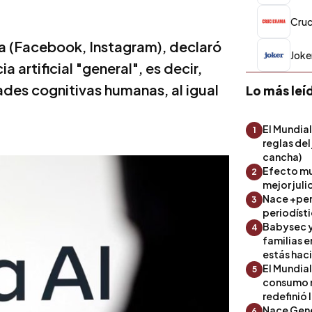
Cru
a (Facebook, Instagram), declaró
Joke
a artificial "general", es decir,
des cognitivas humanas, al igual
Lo más leí
El Mundial
1
reglas del
cancha)
Efecto mu
2
mejor julio
Nace +perf
3
periodíst
Babysec y
4
familias 
estás hac
El Mundial
5
consumo 
redefinió 
Nace Gene
6