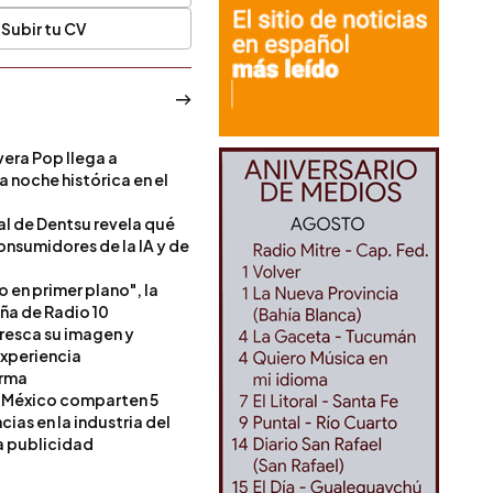
Subir tu CV
era Pop llega a
a noche histórica en el
l de Dentsu revela qué
onsumidores de la IA y de
o en primer plano", la
a de Radio 10
resca su imagen y
experiencia
orma
 México comparten 5
as en la industria del
a publicidad