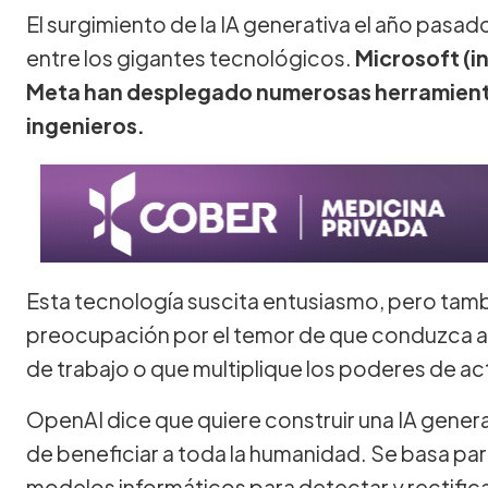
El surgimiento de la IA generativa el año pas
entre los gigantes tecnológicos.
Microsoft (i
Meta han desplegado numerosas herramienta
ingenieros.
Esta tecnología suscita entusiasmo, pero tamb
preocupación por el temor de que conduzca a
de trabajo o que multiplique los poderes de a
OpenAI dice que quiere construir una IA genera
de beneficiar a toda la humanidad. Se basa para
modelos informáticos para detectar y rectific