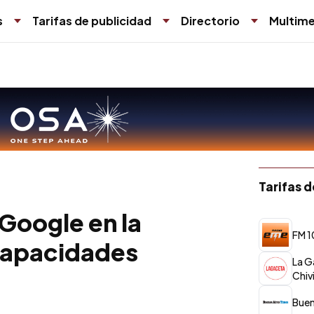
s
Tarifas de publicidad
Directorio
Multime
Tarifas 
Google en la
FM 1
 capacidades
La G
Chiv
Buen