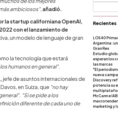
 muchos de los mejores
 más ambiciosos"
,
añadió.
or la startup californiana OpenAI,
Recientes
 2022 con el lanzamiento de
iva, un modelo de lenguaje de gran
LOS40 Primav
Argentina: un
Gran Rex
Estudio globa
 como la tecnología que estará
esperan los c
las marcas
 los humanos en general"
.
"El periodism
nueva campañ
,
jefe de asuntos internacionales de
Discovery ref
potencia su 
 Davos, en Suiza, que
"no hay
multiplataf
neral". "Si se pide a los
McCann e IAB
macrotendenci
finición diferente de cada uno de
marketing y l