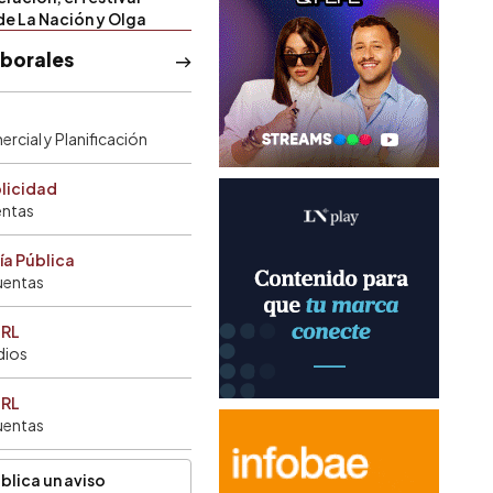
de La Nación y Olga
aborales
rcial y Planificación
blicidad
entas
ía Pública
uentas
SRL
dios
SRL
uentas
blica un aviso