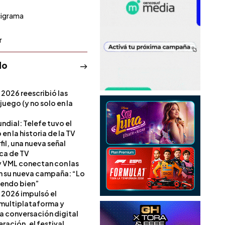
cigrama
r
do
 2026 reescribió las
 juego (y no solo en la
ndial: Telefe tuvo el
 en la historia de la TV
il, una nueva señal
ica de TV
 VML conectan con las
en su nueva campaña: “Lo
iendo bien”
 2026 impulsó el
multiplataforma y
la conversación digital
ración, el festival