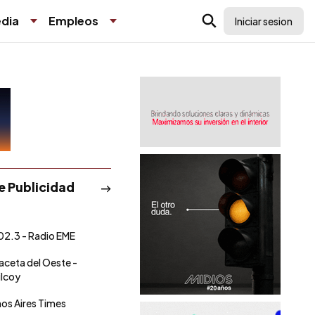
dia
Empleos
Iniciar sesion
de Publicidad
02.3 - Radio EME
aceta del Oeste -
ilcoy
os Aires Times