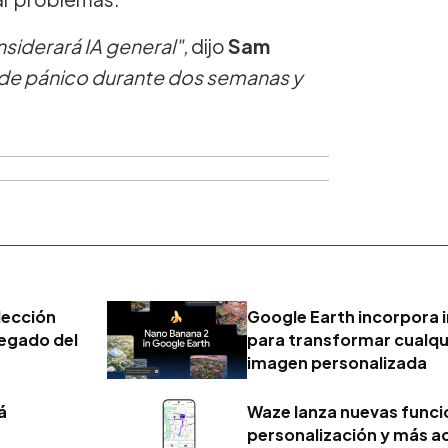
siderará IA general",
dijo
Sam
 de pánico durante dos semanas y
lección
Google Earth incorpora in
 legado del
para transformar cualqui
imagen personalizada
á
Waze lanza nuevas funci
personalización y más a