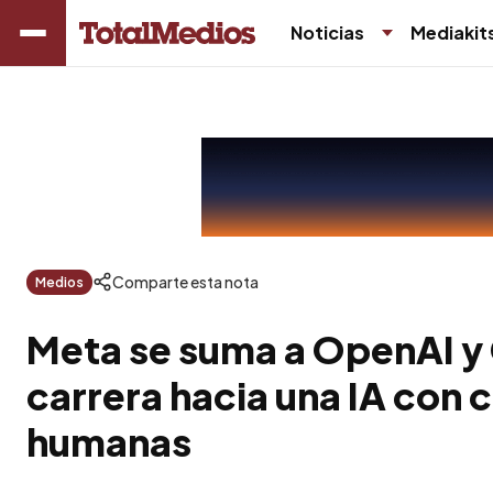
Noticias
Mediakit
Comparte esta nota
Medios
Meta se suma a OpenAI y 
carrera hacia una IA con
humanas