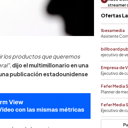
streamer 
Ofertas L
Ibexamedia
Asistente Come
billboard pu
ejecutivo de v
uir los productos que queremos
ral"
,
dijo el multimillonario en una
Empresa de V
, una publicación estadounidense
Ejecutivo de c
Fefer Media 
Planner de me
Fefer Media 
Ejecutivo de c
Pu