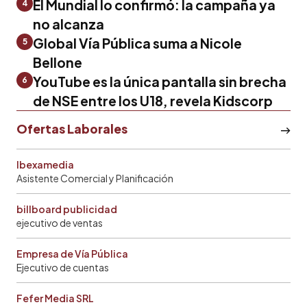
El Mundial lo confirmó: la campaña ya
4
no alcanza
Global Vía Pública suma a Nicole
5
Bellone
YouTube es la única pantalla sin brecha
6
de NSE entre los U18, revela Kidscorp
Ofertas Laborales
Ibexamedia
Asistente Comercial y Planificación
billboard publicidad
ejecutivo de ventas
Empresa de Vía Pública
Ejecutivo de cuentas
Fefer Media SRL