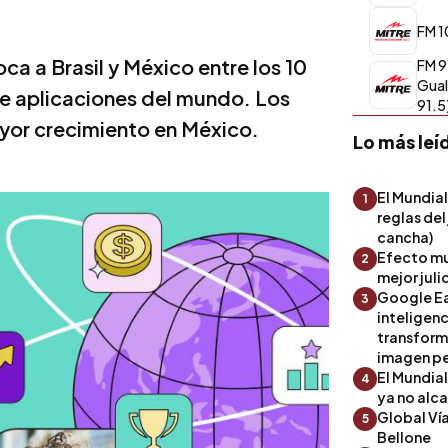
FM 10
a a Brasil y México entre los 10
FM 9
Gual
e aplicaciones del mundo. Los
91.5
ayor crecimiento en México.
Lo más leí
El Mundial
1
reglas del
cancha)
Efecto mu
2
mejor julio
Google Ea
3
inteligenc
transform
imagen pe
El Mundia
4
ya no alc
Global Ví
5
Bellone