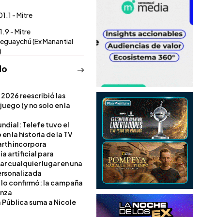
1.1 - Mitre
1.9 - Mitre
eguaychú (Ex Manantial
)
do
 2026 reescribió las
 juego (y no solo en la
ndial: Telefe tuvo el
 en la historia de la TV
rth incorpora
ia artificial para
ar cualquier lugar en una
rsonalizada
l lo confirmó: la campaña
anza
a Pública suma a Nicole