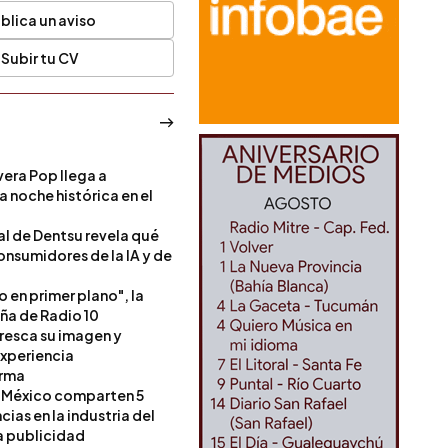
blica un aviso
Subir tu CV
era Pop llega a
a noche histórica en el
l de Dentsu revela qué
onsumidores de la IA y de
o en primer plano", la
a de Radio 10
resca su imagen y
experiencia
orma
 México comparten 5
as en la industria del
a publicidad