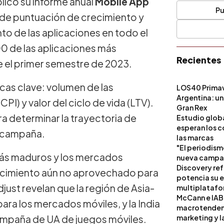
licó su informe anual
Mobile App
Pu
a de puntuación de crecimiento y
to de las aplicaciones en todo el
0 de las aplicaciones más
Recientes
e el primer semestre de 2023.
cas clave: volumen de las
LOS40 Primav
Argentina: un
PI) y valor del ciclo de vida (LTV).
Gran Rex
ra determinar la trayectoria de
Estudio globa
esperan los c
a campaña.
las marcas
"El periodism
más maduros y los mercados
nueva campañ
Discovery ref
ecimiento aún no aprovechado para
potencia su 
just revelan que la región de Asia-
multiplataf
McCann e IAB
ara los mercados móviles, y la India
macrotendenci
campaña de UA de juegos móviles.
marketing y l