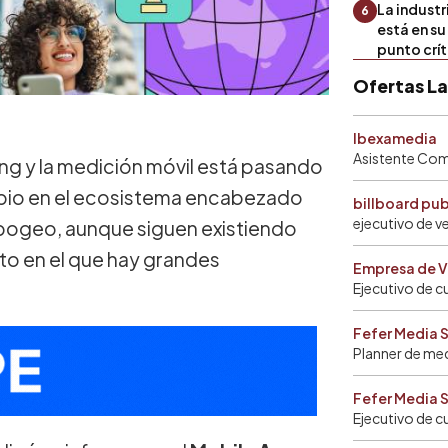
La industr
6
está en s
punto crí
Ofertas L
Ibexamedia
Asistente Come
ing y la medición móvil está pasando
mbio en el ecosistema encabezado
billboard pu
ejecutivo de v
apogeo, aunque siguen existiendo
o en el que hay grandes
Empresa de V
Ejecutivo de c
Fefer Media 
Planner de me
Fefer Media 
Ejecutivo de c