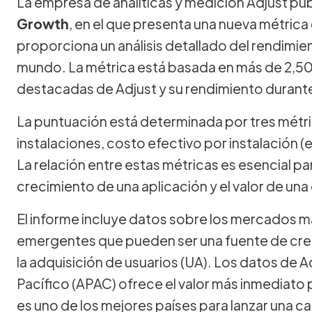
La empresa de analíticas y medición Adjust pub
Growth
, en el que presenta una nueva métric
proporciona un análisis detallado del rendimien
mundo. La métrica está basada en más de 2,50
destacadas de Adjust y su rendimiento durant
La puntuación está determinada por tres métri
instalaciones, costo efectivo por instalación (eC
La relación entre estas métricas es esencial pa
crecimiento de una aplicación y el valor de un
El informe incluye datos sobre los mercados 
emergentes que pueden ser una fuente de cr
la adquisición de usuarios (UA). Los datos de Ad
Pacífico (APAC) ofrece el valor más inmediato p
es uno de los mejores países para lanzar una 