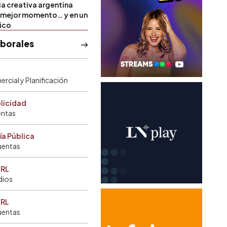
ia creativa argentina
u mejor momento… y en un
tico
aborales
rcial y Planificación
blicidad
entas
ía Pública
uentas
SRL
dios
SRL
uentas