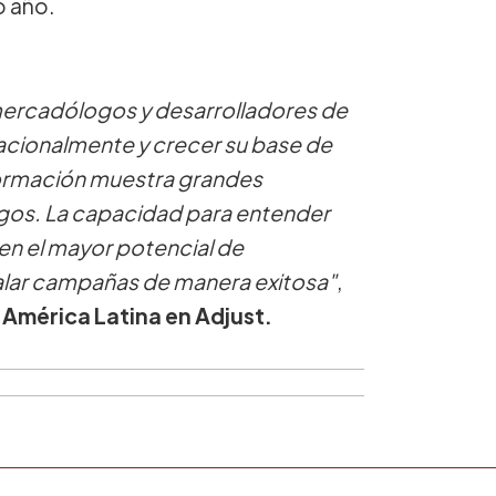
o año.
mercadólogos y desarrolladores de
acionalmente y crecer su base de
nformación muestra grandes
gos. La capacidad para entender
nen el mayor potencial de
calar campañas de manera exitosa"
,
a América Latina en Adjust.