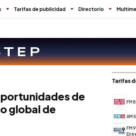
s
Tarifas de publicidad
Directorio
Multime
Tarifas 
oportunidades de
FM 8
o global de
AM 5
FM 9
Entr