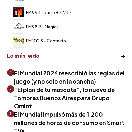
FM 99.1 - Radio Bell Ville
FM 98.3 - Mágica
FM 102.9 - Contacto
Lo más leído
El Mundial 2026 reescribió las reglas del
1
juego (y no solo en la cancha)
“El plan de tu mascota”, lo nuevo de
2
Tombras Buenos Aires para Grupo
Omint
El Mundial impulsó más de 1.200
3
millones de horas de consumo en Smart
TVs