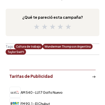
¿Qué te pareció esta campaña?
★
★
★
★
★
Tags:
Cultura de trabajo
Wunderman Thompson Argentina
Taylor Swift
Tarifas de Publicidad
AM 540 - LU17 Golfo Nuevo
FM 90.1 - El Chubut