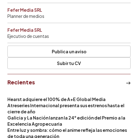
Fefer Media SRL
Planner de medios
Fefer Media SRL
Ejecutivo de cuentas
Publica un aviso
Subir tu CV
Recientes
Hearst adquiere el 100% de A+E Global Media
Atreseries Internacional presenta sus estrenos hasta el
cierre de año
Galicia y La Nación lanzan la 24° edición del Premio a la
Excelencia Agropecuaria
Entre luz y sombra: cómo el anime refleja las emociones
de toda una generación