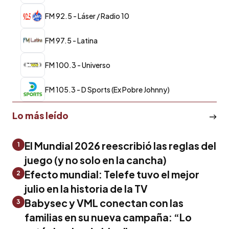
FM 92.5 - Láser / Radio 10
FM 97.5 - Latina
FM 100.3 - Universo
FM 105.3 - D Sports (Ex Pobre Johnny)
Lo más leído
El Mundial 2026 reescribió las reglas del
1
juego (y no solo en la cancha)
Efecto mundial: Telefe tuvo el mejor
2
julio en la historia de la TV
Babysec y VML conectan con las
3
familias en su nueva campaña: “Lo