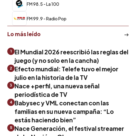
FM 98.5 - La 100
FM 99.9 - Radio Pop
Lo más leído
El Mundial 2026 reescribió las reglas del
1
juego (y no solo en la cancha)
Efecto mundial: Telefe tuvo el mejor
2
julio en la historia de la TV
Nace +perfil, una nueva señal
3
periodística de TV
Babysec y VML conectan con las
4
familias en su nueva campaña: “Lo
estás haciendo bien”
Nace Generación, el festival streamer
5