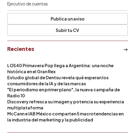
Ejecutivo de cuentas
Publica un aviso
Subir tu CV
Recientes
LOS40 Primavera Pop llega a Argentina: una noche
histórica en el Gran Rex
Estudio global de Dentsu revela qué esperan los
consumidores de la IA y de las marcas
"El periodismo en primer plano", la nueva campaña de
Radio 10
Discovery refresca su imagen y potencia su experiencia
multiplataforma
McCann e IAB México comparten 5 macrotendencias en
la industria del marketing y la publicidad