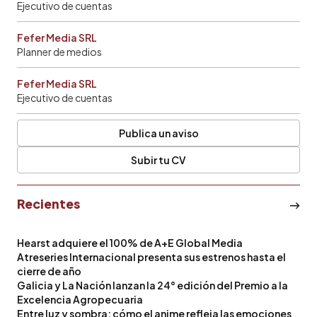
Ejecutivo de cuentas
Fefer Media SRL
Planner de medios
Fefer Media SRL
Ejecutivo de cuentas
Publica un aviso
Subir tu CV
Recientes
Hearst adquiere el 100% de A+E Global Media
Atreseries Internacional presenta sus estrenos hasta el
cierre de año
Galicia y La Nación lanzan la 24° edición del Premio a la
Excelencia Agropecuaria
Entre luz y sombra: cómo el anime refleja las emociones