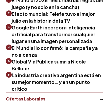
El Mundial 2026 reescribió las reglas del
juego (y no solo en la cancha)
Efecto mundial: Telefe tuvo el mejor
2
julio en la historia de la TV
Google Earth incorpora inteligencia
3
artificial para transformar cualquier
lugar en una imagen personalizada
El Mundial lo confirmó: la campaña ya
4
no alcanza
Global Vía Pública suma a Nicole
5
Bellone
La industria creativa argentina está en
6
su mejor momento… y en un punto
crítico
Ofertas Laborales