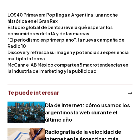
LOS40 Primavera Pop llega a Argentina: una noche
histórica en el Gran Rex
Estudio global de Dentsu revela qué esperan los
consumidores de la IA y de las marcas
"El periodismo en primer plano", la nueva campaña de
Radio 10
Discovery refresca su imagen y potencia su experiencia
multiplataforma
McCann e IAB México comparten 5 macrotendencias en
la industria del marketing y la publicidad
Te puede interesar
Día de Internet: cómo usamos los
argentinos la web durante el
último año
Radiografía de la velocidad de
Internet en la Argentina: más