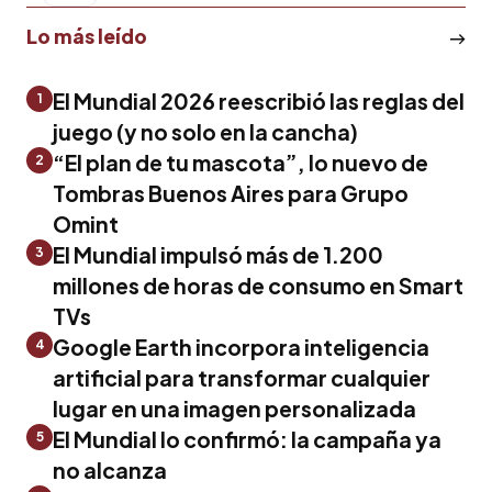
Lo más leído
El Mundial 2026 reescribió las reglas del
1
juego (y no solo en la cancha)
“El plan de tu mascota”, lo nuevo de
2
Tombras Buenos Aires para Grupo
Omint
El Mundial impulsó más de 1.200
3
millones de horas de consumo en Smart
TVs
Google Earth incorpora inteligencia
4
artificial para transformar cualquier
lugar en una imagen personalizada
El Mundial lo confirmó: la campaña ya
5
no alcanza