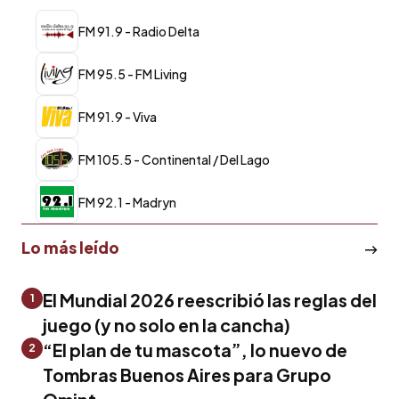
FM 91.9 - Radio Delta
FM 95.5 - FM Living
FM 91.9 - Viva
FM 105.5 - Continental / Del Lago
FM 92.1 - Madryn
Lo más leído
El Mundial 2026 reescribió las reglas del
1
juego (y no solo en la cancha)
“El plan de tu mascota”, lo nuevo de
2
Tombras Buenos Aires para Grupo