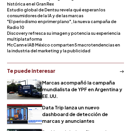
histórica en el Gran Rex
Estudio global de Dentsu revela qué esperan los
consumidores de la IA y de las marcas
"El periodismo en primer plano", la nueva campaña de
Radio 10
Discovery refresca su imagen y potencia su experiencia
multiplataforma
McCann e IAB México comparten 5 macrotendencias en
la industria del marketing y la publicidad
Te puede interesar
Marcas acompañó la campaña
mundialista de YPF en Argentina y
EE.UU.
Data Trip lanza un nuevo
dashboard de detección de
marcas y anunciantes