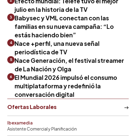
Efecto mundial: Telefe tuvo el mejor
2
julio en la historia de la TV
Babysec y VML conectan con las
3
familias en su nueva campaña: “Lo
estás haciendo bien”
Nace +perfil, una nueva señal
4
periodística de TV
Nace Generación, el festival streamer
5
de La Nación y Olga
El Mundial 2026 impulsó el consumo
6
multiplataforma y redefinió la
conversación digital
Ofertas Laborales
Ibexamedia
Asistente Comercial y Planificación