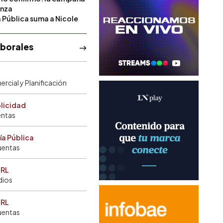
anza
a Pública suma a Nicole
aborales
rcial y Planificación
blicidad
entas
ía Pública
uentas
SRL
dios
SRL
uentas