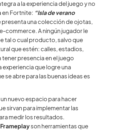
ntegra a la experiencia del juego y no
 en Fortnite:
“Isla de verano
e presenta una colección de ojotas,
 e-commerce. A ningún jugador le
 tal o cual producto, salvo que
ral que estén: calles, estadios,
 tener presencia en el juego
 experiencia que logre una
 se abre para las buenas ideas es
 un nuevo espacio para hacer
ue sirvan para implementar las
ara medir los resultados.
y
Frameplay
son herramientas que