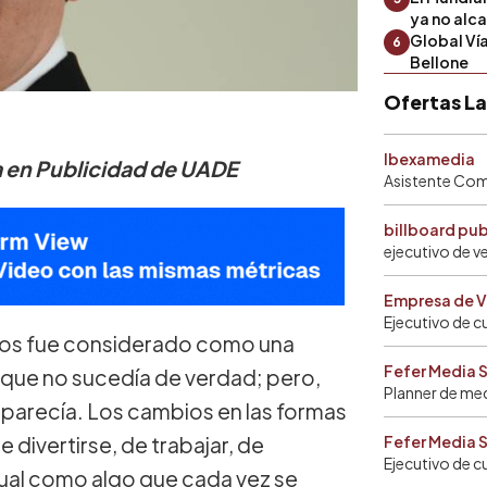
ya no alc
Global Ví
6
Bellone
Ofertas L
Ibexamedia
ra en Publicidad de UADE
Asistente Come
billboard pu
ejecutivo de v
Empresa de V
Ejecutivo de c
años fue considerado como una
Fefer Media 
o que no sucedía de verdad; pero,
Planner de me
 parecía. Los cambios en las formas
e divertirse, de trabajar, de
Fefer Media 
Ejecutivo de c
tual como algo que cada vez se