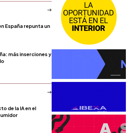
a en España repunta un
ña: más inserciones y
do
o de la IA en el
sumidor