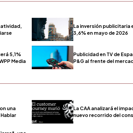
atividad,
La inversión publicitari
ciarse
3,6% en mayo de 2026
cerá 5,1%
Publicidad en TV de Espa
n WPP Media
P&G al frente del merca
con una
La CAA analizará el impact
 Hablar
nuevo recorrido del con