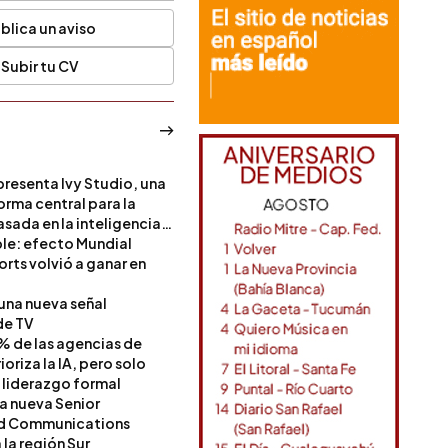
blica un aviso
Subir tu CV
resenta Ivy Studio, una
rma central para la
sada en la inteligencia
ble: efecto Mundial
rts volvió a ganar en
 una nueva señal
de TV
% de las agencias de
oriza la IA, pero solo
 liderazgo formal
a nueva Senior
nd Communications
la región Sur