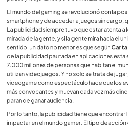
El mundo del gaming se revolucionó con la posi
smartphone y de acceder a juegos sin cargo, q
La publicidad siempre tuvo que estar atenta a 
mirada de la gente, y si la gente mira hacia el univ
sentido, un dato no menor es que según
Carta
de la publicidad pautada en aplicaciones está 
7.000 millones de personas que habitan el mu
utilizan videojuegos. Y no solo se trata de juga
videogame como espectáculo hace que los ev
más convocantes y muevan cada vez más dinero
paran de ganar audiencia.
Por lo tanto, la publicidad tiene que encontra
impactar en el mundo gamer. El tipo de acción