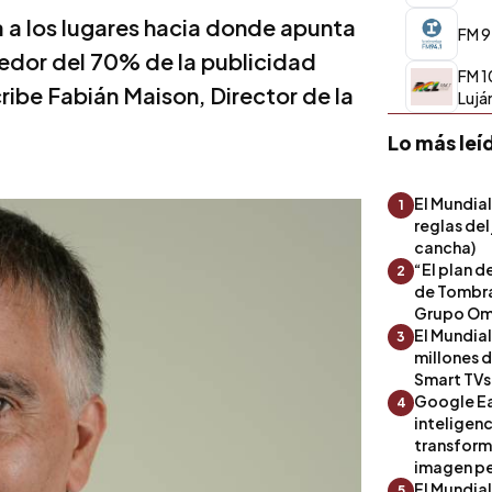
 a los lugares hacia donde apunta
FM 9
dedor del 70% de la publicidad
FM 1
ribe Fabián Maison, Director de la
Lujá
Lo más leí
El Mundial
1
reglas del
cancha)
“El plan d
2
de Tombra
Grupo Om
El Mundia
3
millones 
Smart TVs
Google Ea
4
inteligenc
transform
imagen pe
El Mundia
5