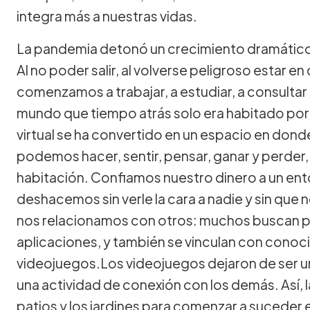
integra más a nuestras vidas.
La pandemia detonó un crecimiento dramático en
Al no poder salir, al volverse peligroso estar 
comenzamos a trabajar, a estudiar, a consultar 
mundo que tiempo atrás solo era habitado por
virtual se ha convertido en un espacio en dond
podemos hacer, sentir, pensar, ganar y perder
habitación. Confiamos nuestro dinero a un en
deshacemos sin verle la cara a nadie y sin que
nos relacionamos con otros: muchos buscan par
aplicaciones, y también se vinculan con conoci
videojuegos.Los videojuegos dejaron de ser una
una actividad de conexión con los demás. Así, la
patios y los jardines para comenzar a suceder e