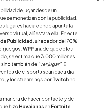
bilidad de jugar desde un
ue se monetizan con la publicidad.
los lugares hacia donde apunta la
erso virtual, allí estará ella. En este
 de Publicidad,
alrededor del 70%
en juegos.
WPP
añade que de los
ndo, se estima que 3.000 millones
r, sino también de
“ver jugar”
. El
entos de e-sports sean cada día
, y los streamings por
Twitch
no
r la manera de hacer contacto y de
 que hizo
Havaianas
en
Fortnite