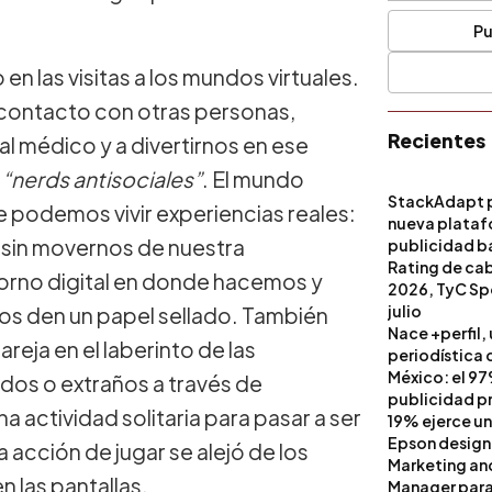
Pu
 las visitas a los mundos virtuales.
en contacto con otras personas,
Recientes
al médico y a divertirnos en ese
“nerds antisociales”
. El mundo
StackAdapt p
e podemos vivir experiencias reales:
nueva platafo
, sin movernos de nuestra
publicidad ba
artificial
Rating de ca
torno digital en donde hacemos y
2026, TyC Spo
julio
 nos den un papel sellado. También
Nace +perfil,
eja en el laberinto de las
periodística 
México: el 97
dos o extraños a través de
publicidad pri
 actividad solitaria para pasar a ser
19% ejerce un
Epson design
 acción de jugar se alejó de los
Marketing a
n las pantallas.
Manager para 