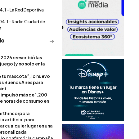
4.1 - La Red Deportiva
04.1 - Radio Ciudad de
n
do
 2026 reescribió las
 juego (y no solo en la
e tu mascota”, lo nuevo
s Buenos Aires para
int
l impulsó más de 1.200
de horas de consumo en
rth incorpora
ia artificial para
ar cualquier lugar en una
rsonalizada
l lo confirmó: la campaña