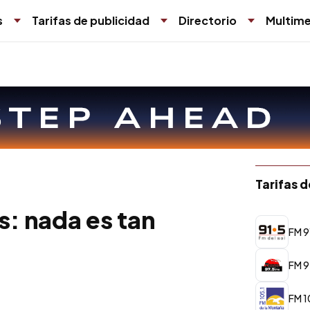
s
Tarifas de publicidad
Directorio
Multime
Tarifas 
s: nada es tan
FM 9
FM 9
FM 1