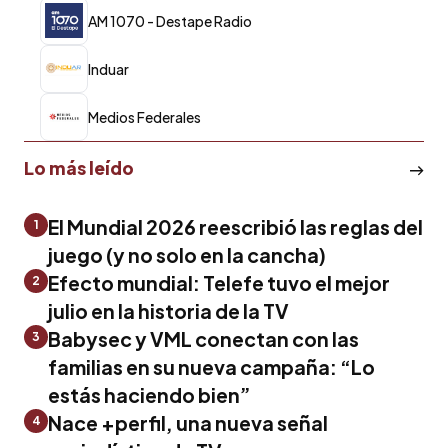
AM 1070 - Destape Radio
Induar
Medios Federales
Lo más leído
El Mundial 2026 reescribió las reglas del
1
juego (y no solo en la cancha)
Efecto mundial: Telefe tuvo el mejor
2
julio en la historia de la TV
Babysec y VML conectan con las
3
familias en su nueva campaña: “Lo
estás haciendo bien”
Nace +perfil, una nueva señal
4