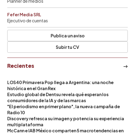
Planner de medios
Fefer Media SRL
Ejecutivo de cuentas
Publica un aviso
Subir tu CV
Recientes
LOS40 Primavera Pop llega a Argentina: una noche
histórica en el Gran Rex
Estudio global de Dentsu revela qué esperan los
consumidores de la IA y de las marcas
"El periodismo en primer plano", la nueva campaña de
Radio 10
Discovery refresca su imagen y potencia su experiencia
multiplataforma
McCann e IAB México comparten 5 macrotendencias en