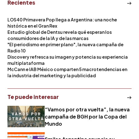
Recientes
LOS40 Primavera Pop llega a Argentina: una noche
histórica en el Gran Rex
Estudio global de Dentsu revela qué esperan los
consumidores de la IA y de las marcas
"El periodismo en primer plano", la nueva campaña de
Radio 10
Discovery refresca su imagen y potencia su experiencia
multiplataforma
McCann e IAB México comparten 5 macrotendencias en
la industria del marketing y la publicidad
Te puede interesar
“Vamos por otra vuelta”, la nueva
campaña de BGH por la Copa del
Mundo