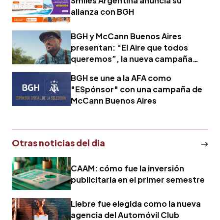
Smiles Argentina anuncia su
alianza con BGH
BGH y McCann Buenos Aires
presentan: “El Aire que todos
queremos”, la nueva campaña
protagonizada por Rodrigo De
BGH se une a la AFA como
Paul
"ESpónsor" con una campaña de
McCann Buenos Aires
Otras noticias del dia
CAAM: cómo fue la inversión
publicitaria en el primer semestre
Liebre fue elegida como la nueva
agencia del Automóvil Club