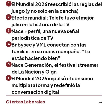
El Mundial 2026 reescribió las reglas del
1
juego (y no solo en la cancha)
Efecto mundial: Telefe tuvo el mejor
2
julio en la historia de la TV
Nace +perfil, una nueva señal
3
periodística de TV
Babysec y VML conectan con las
4
familias en su nueva campaña: “Lo
estás haciendo bien”
Nace Generación, el festival streamer
5
de La Nación y Olga
El Mundial 2026 impulsó el consumo
6
multiplataforma y redefinió la
conversación digital
Ofertas Laborales