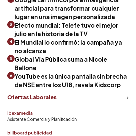
artificial para transformar cualquier
lugar en una imagen personalizada
Efecto mundial: Telefe tuvo el mejor
3
julio en la historia de la TV
El Mundial lo confirmó: la campaña ya
4
no alcanza
Global Vía Pública suma a Nicole
5
Bellone
YouTube es la única pantalla sin brecha
6
de NSE entre los U18, revela Kidscorp
Ofertas Laborales
Ibexamedia
Asistente Comercial y Planificación
billboard publicidad