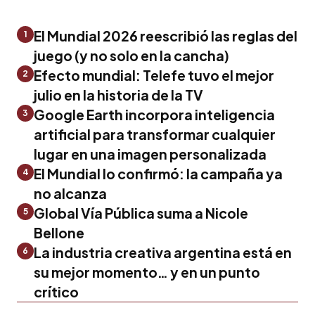
El Mundial 2026 reescribió las reglas del
1
juego (y no solo en la cancha)
Efecto mundial: Telefe tuvo el mejor
2
julio en la historia de la TV
Google Earth incorpora inteligencia
3
artificial para transformar cualquier
lugar en una imagen personalizada
El Mundial lo confirmó: la campaña ya
4
no alcanza
Global Vía Pública suma a Nicole
5
Bellone
La industria creativa argentina está en
6
su mejor momento… y en un punto
crítico