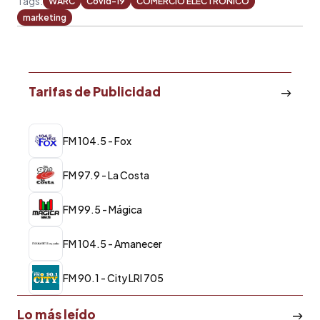
Tags:
WARC
Covid-19
COMERCIO ELECTRONICO
marketing
Tarifas de Publicidad
FM 104.5 - Fox
FM 97.9 - La Costa
FM 99.5 - Mágica
FM 104.5 - Amanecer
FM 90.1 - City LRI 705
Lo más leído