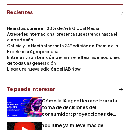
Recientes
Hearst adquiere el 100% de A+E Global Media
Atreseries Internacional presenta sus estrenos hasta el
cierre de año
Galicia y La Nación lanzan la 24° edición del Premio a la
Excelencia Agropecuaria
Entre luz y sombra: cómo el anime refleja las emociones
de toda una generación
Llega una nueva edición del IAB Now
Te puede interesar
Cómo la IA agentica acelerará la
toma de decisiones del
consumidor: proyecciones de
WARC y PHD para 2030
YouTube ya mueve más de