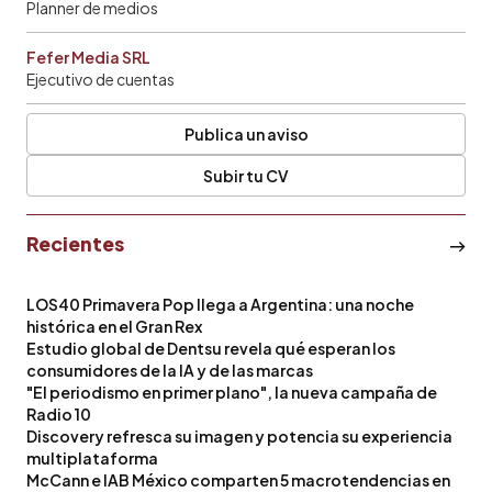
Planner de medios
Fefer Media SRL
Ejecutivo de cuentas
Publica un aviso
Subir tu CV
Recientes
LOS40 Primavera Pop llega a Argentina: una noche
histórica en el Gran Rex
Estudio global de Dentsu revela qué esperan los
consumidores de la IA y de las marcas
"El periodismo en primer plano", la nueva campaña de
Radio 10
Discovery refresca su imagen y potencia su experiencia
multiplataforma
McCann e IAB México comparten 5 macrotendencias en