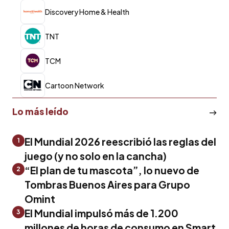
Discovery Home & Health
TNT
TCM
Cartoon Network
Lo más leído
El Mundial 2026 reescribió las reglas del
1
juego (y no solo en la cancha)
“El plan de tu mascota”, lo nuevo de
2
Tombras Buenos Aires para Grupo
Omint
El Mundial impulsó más de 1.200
3
millones de horas de consumo en Smart