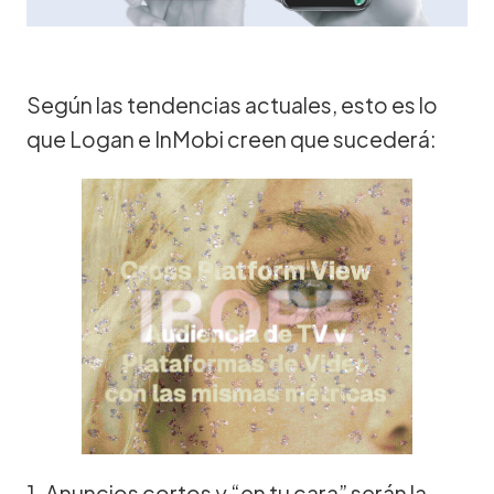
Según las tendencias actuales, esto es lo
que Logan e InMobi creen que sucederá:
1. Anuncios cortos y “en tu cara” serán la