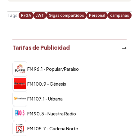
Tags:
R/GA
JWT
Gigas compartidos
Personal
campañas
Tarifas de Publicidad
FM 96.1 - Popular/Paraíso
FM 100.9 - Génesis
FM 107.1 - Urbana
FM 90.3 - Nuestra Radio
FM 105.7 - Cadena Norte