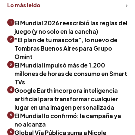
Lo más leído
El Mundial 2026 reescribió las reglas del
1
juego (y no solo en la cancha)
“El plan de tu mascota”, lo nuevo de
2
Tombras Buenos Aires para Grupo
Omint
El Mundial impulsó más de 1.200
3
millones de horas de consumo en Smart
TVs
Google Earth incorpora inteligencia
4
artificial para transformar cualquier
lugar en una imagen personalizada
El Mundial lo confirmó: la campaña ya
5
no alcanza
Global Vía Pública suma a Nicole
6