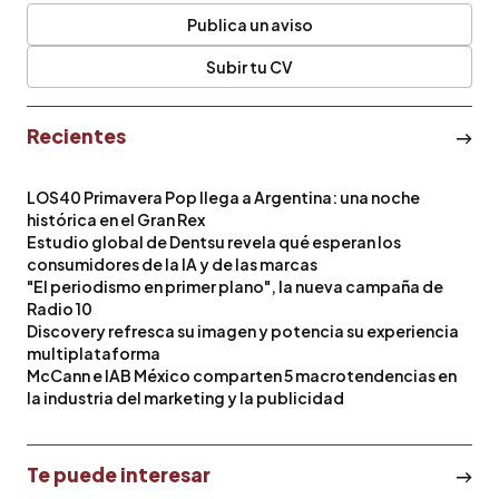
Publica un aviso
Subir tu CV
Recientes
LOS40 Primavera Pop llega a Argentina: una noche
histórica en el Gran Rex
Estudio global de Dentsu revela qué esperan los
consumidores de la IA y de las marcas
"El periodismo en primer plano", la nueva campaña de
Radio 10
Discovery refresca su imagen y potencia su experiencia
multiplataforma
McCann e IAB México comparten 5 macrotendencias en
la industria del marketing y la publicidad
Te puede interesar