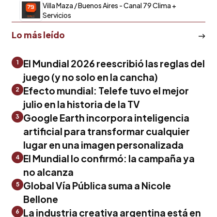
Villa Maza / Buenos Aires - Canal 79 Clima +
Servicios
Lo más leído
El Mundial 2026 reescribió las reglas del
1
juego (y no solo en la cancha)
Efecto mundial: Telefe tuvo el mejor
2
julio en la historia de la TV
Google Earth incorpora inteligencia
3
artificial para transformar cualquier
lugar en una imagen personalizada
El Mundial lo confirmó: la campaña ya
4
no alcanza
Global Vía Pública suma a Nicole
5
Bellone
La industria creativa argentina está en
6