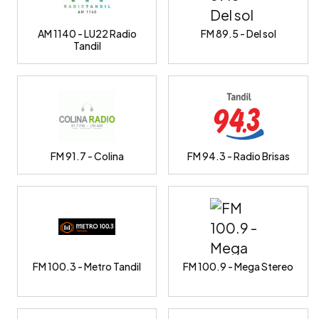
AM 1140 - LU22 Radio
FM 89.5 - Del sol
Tandil
FM 91.7 - Colina
FM 94.3 - Radio Brisas
FM 100.3 - Metro Tandil
FM 100.9 - Mega Stereo