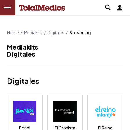
Home
/
Mediakits
/
Digitales
/
Streaming
Mediakits
Digitales
Digitales
Bondi
El Cronista
El Reino