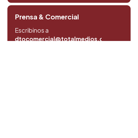
Prensa & Comercial
Escribinos a
dtocomercial@totalmedios.com
Consultas y sugerencias
Escribinos aqui
Política de privacidad
©Totalmedios SRL. | Todos los derechos reservados