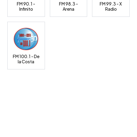
FM 90.1 -
FM 98.3 -
FM 99.3 - X
Infinito
Arena
Radio
FM 100.1 - De
la Costa