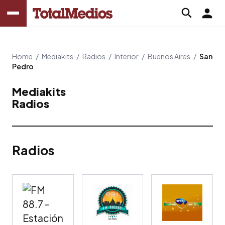
Home
/
Mediakits
/
Radios
/
Interior
/
Buenos Aires
/
San
Pedro
Mediakits
Radios
Radios