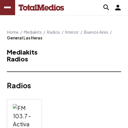
Home
/
Mediakits
/
Radios
/
Interior
/
Buenos Aires
/
General Las Heras
Mediakits
Radios
Radios