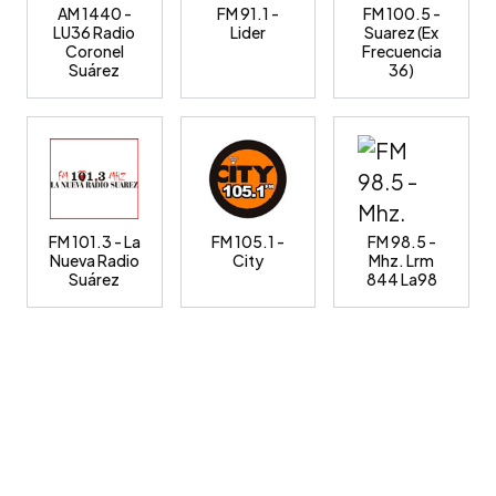
AM 1440 -
FM 91.1 -
FM 100.5 -
LU36 Radio
Lider
Suarez (Ex
Coronel
Frecuencia
Suárez
36)
FM 101.3 - La
FM 105.1 -
FM 98.5 -
Nueva Radio
City
Mhz. Lrm
Suárez
844 La98