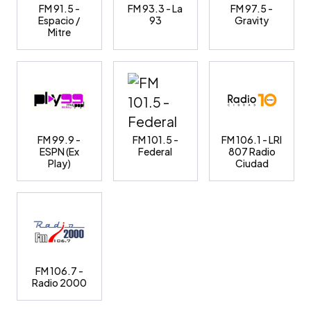
FM 91.5 -
FM 93.3 - La
FM 97.5 -
Espacio /
93
Gravity
Mitre
FM 99.9 -
FM 101.5 -
FM 106.1 - LRI
ESPN (Ex
Federal
807 Radio
Play)
Ciudad
FM 106.7 -
Radio 2000