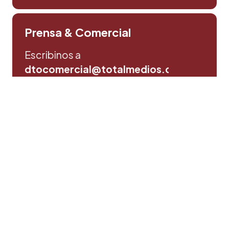
Prensa & Comercial
Escribinos a
dtocomercial@totalmedios.com
Consultas y sugerencias
Escribinos aqui
Política de privacidad
©Totalmedios SRL. | Todos los derechos reservados