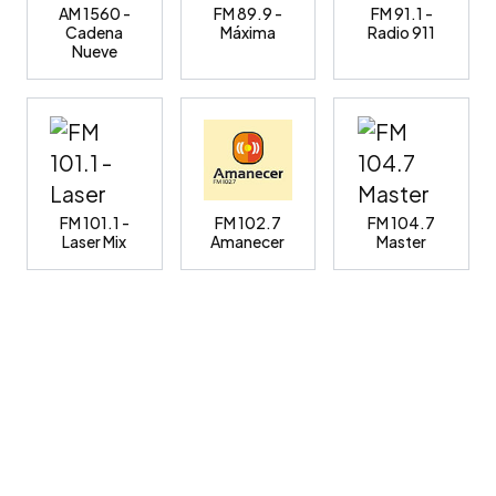
AM 1560 -
FM 89.9 -
FM 91.1 -
Cadena
Máxima
Radio 911
Nueve
FM 101.1 -
FM 102.7
FM 104.7
Laser Mix
Amanecer
Master