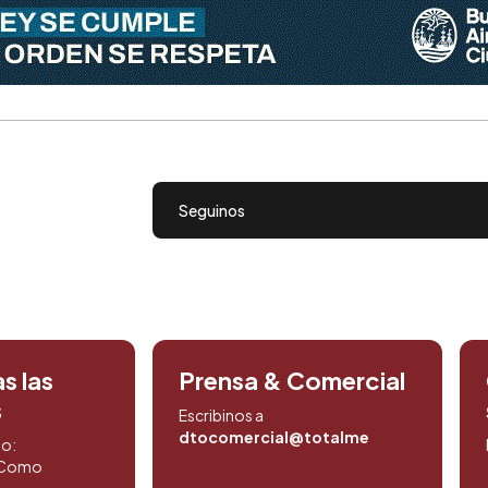
Seguinos
s las
Prensa & Comercial
s
Escribinos a
dtocomercial@totalmedios.com
to:
. Como