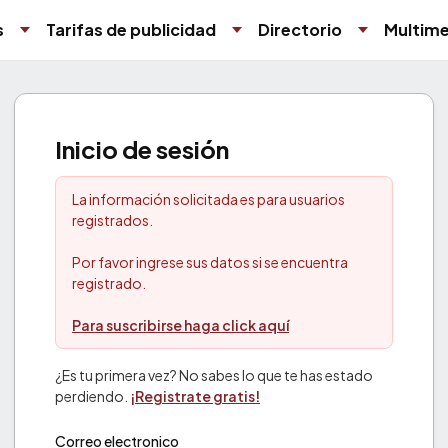
s
Tarifas de publicidad
Directorio
Multime
Inicio de sesión
La información solicitada es para usuarios
registrados.
Por favor ingrese sus datos si se encuentra
registrado.
Para suscribirse haga click aquí
¿Es tu primera vez? No sabes lo que te has estado
perdiendo.
¡Registrate gratis!
Correo electronico