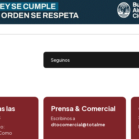
Seguinos
s las
Prensa & Comercial
s
Escribinos a
dtocomercial@totalmedios.com
to:
. Como