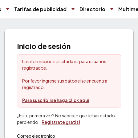
s
Tarifas de publicidad
Directorio
Multime
Inicio de sesión
La información solicitada es para usuarios
registrados.
Por favor ingrese sus datos si se encuentra
registrado.
Para suscribirse haga click aquí
¿Es tu primera vez? No sabes lo que te has estado
perdiendo.
¡Registrate gratis!
Correo electronico