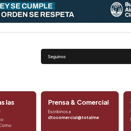
Seguinos
s las
Prensa & Comercial
s
Escribinos a
dtocomercial@totalmedios.com
to:
. Como