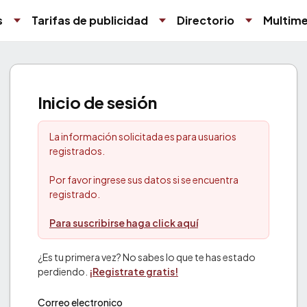
s
Tarifas de publicidad
Directorio
Multime
Inicio de sesión
La información solicitada es para usuarios
registrados.
Por favor ingrese sus datos si se encuentra
registrado.
Para suscribirse haga click aquí
¿Es tu primera vez? No sabes lo que te has estado
perdiendo.
¡Registrate gratis!
Correo electronico