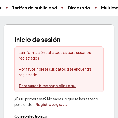
s
Tarifas de publicidad
Directorio
Multime
Inicio de sesión
La información solicitada es para usuarios
registrados.
Por favor ingrese sus datos si se encuentra
registrado.
Para suscribirse haga click aquí
¿Es tu primera vez? No sabes lo que te has estado
perdiendo.
¡Registrate gratis!
Correo electronico