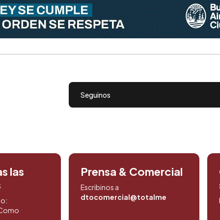
Seguinos
s las
Prensa & Comercial
s
Escribinos a
dtocomercial@totalmedios.com
to:
. Como