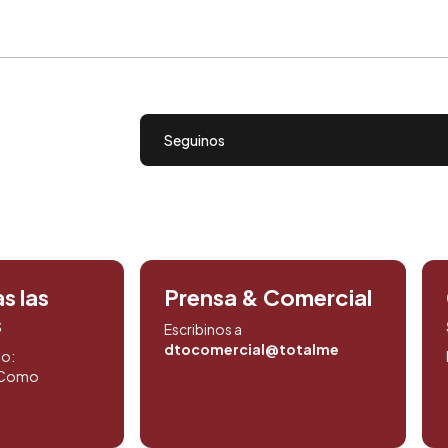
Seguinos
s las
Prensa & Comercial
s
Escribinos a
dtocomercial@totalmedios.com
to:
. Como