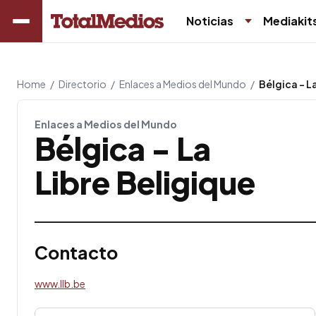
Noticias
Mediakit
Home
/
Directorio
/
Enlaces a Medios del Mundo
/
Bélgica - L
Enlaces a Medios del Mundo
Bélgica - La
Libre Beligique
Contacto
www.llb.be